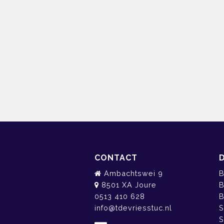
CONTACT
Ambachtswei 9
B
8501 XA Joure
B
0513 410 628
B
info@tdevriesstuc.nl
S
S