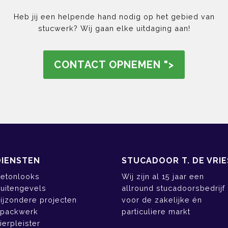
Heb jij een helpende hand nodig op het gebied van
stucwerk? Wij gaan elke uitdaging aan!
CONTACT OPNEMEN
">
DIENSTEN
STUCADOOR T. DE VRIE
etonlooks
Wij zijn al 15 jaar een
uitengevels
allround stucadoorsbedrijf
ijzondere projecten
voor de zakelijke én
packwerk
particuliere markt
ierpleister